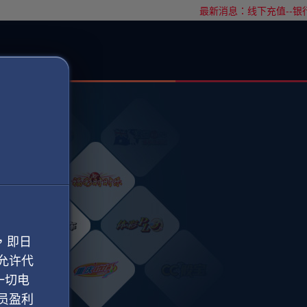
最新消息：线下充值--银
，即日
允许代
一切电
员盈利